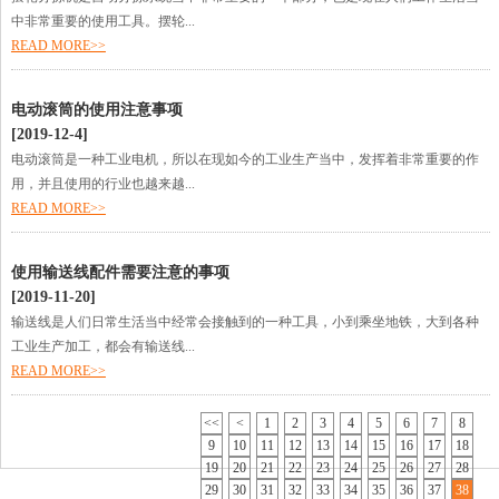
中非常重要的使用工具。摆轮...
READ MORE>>
电动滚筒的使用注意事项
[2019-12-4]
电动滚筒是一种工业电机，所以在现如今的工业生产当中，发挥着非常重要的作
用，并且使用的行业也越来越...
READ MORE>>
使用输送线配件需要注意的事项
[2019-11-20]
输送线是人们日常生活当中经常会接触到的一种工具，小到乘坐地铁，大到各种
工业生产加工，都会有输送线...
READ MORE>>
<<
<
1
2
3
4
5
6
7
8
9
10
11
12
13
14
15
16
17
18
19
20
21
22
23
24
25
26
27
28
29
30
31
32
33
34
35
36
37
38